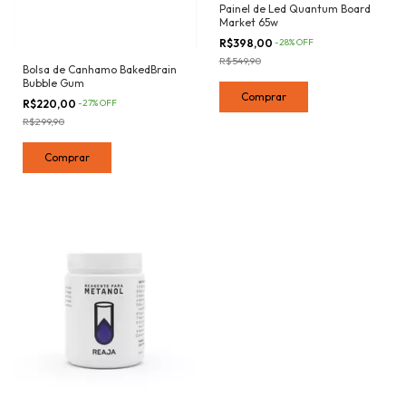
Painel de Led Quantum Board
Market 65w
R$398,00
-
28
%
OFF
R$549,90
Bolsa de Canhamo BakedBrain
Bubble Gum
R$220,00
-
27
%
OFF
R$299,90