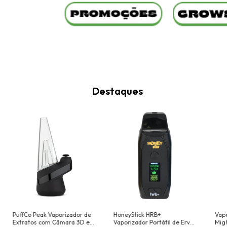
Destaques
PuffCo Peak Vaporizador de
HoneyStick HRB+
Vapo
Extratos com Câmara 3D e
Vaporizador Portátil de Ervas
Migh