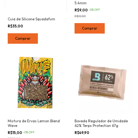
5.4mm
R$9,00
-
0
%
OFF
R$9,00
Cuia de Silicone Squadafum
R$35,00
Comprar
Mistura de Ervas Lemon Blend
Boveda Regulador de Umidade
Wave
62% Terps Protection 67g
R$15,00
-
0
%
OFF
R$49,90