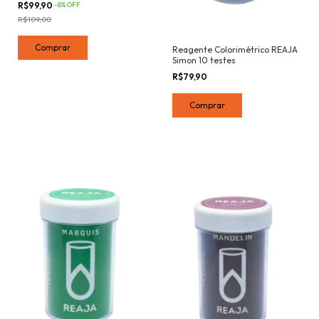
R$99,90
-
8
%
OFF
R$109,00
Reagente Colorimétrico REAJA
Simon 10 testes
R$79,90