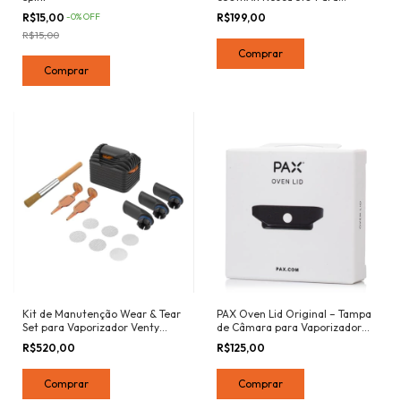
Atomizador - Dual Charge
R$199,00
R$15,00
-
0
%
OFF
R$15,00
Comprar
Kit de Manutenção Wear & Tear
PAX Oven Lid Original – Tampa
Set para Vaporizador Venty
de Câmara para Vaporizador
Storz & Bickel Original
PAX
R$520,00
R$125,00