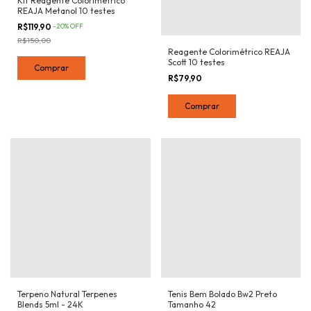
Kit Reagente Colorimétrico
REAJA Metanol 10 testes
R$119,90
-
20
%
OFF
R$150,00
Reagente Colorimétrico REAJA
Scott 10 testes
R$79,90
Terpeno Natural Terpenes
Tenis Bem Bolado Bw2 Preto
Blends 5ml - 24K
Tamanho 42