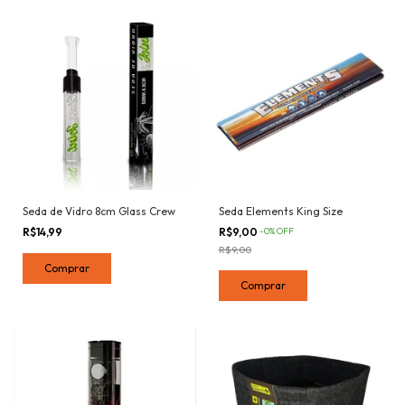
Seda de Vidro 8cm Glass Crew
Seda Elements King Size
R$14,99
R$9,00
-
0
%
OFF
R$9,00