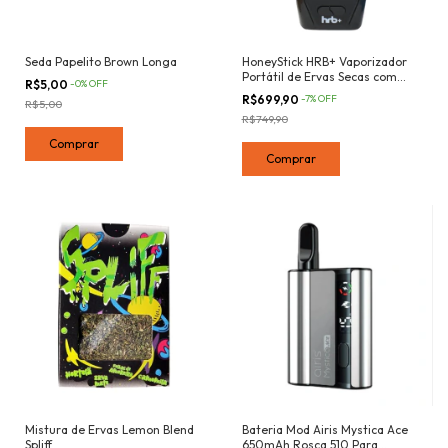
Seda Papelito Brown Longa
HoneyStick HRB+ Vaporizador
Portátil de Ervas Secas com
R$5,00
-
0
%
OFF
Câmara Cerâmica 14mm e
R$699,90
-
7
%
OFF
R$5,00
Timer de Sessão
R$749,90
Bateria Mod Airis Mystica Ace
Mistura de Ervas Lemon Blend
650mAh Rosca 510 Para
Spliff