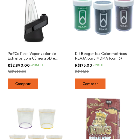
PuffCo Peak Vaporizador de
Kit Reagentes Colorimétricos
Extratos com Câmara 3D e
REAJA para MDMA (com 3)
Filtro de Água
R$2.890,00
-
20
%
OFF
R$175,00
-
12
%
OFF
R$3.600,00
R$199,90
Comprar