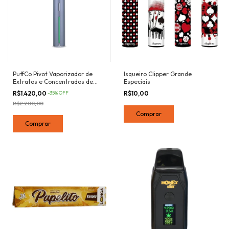
PuffCo Pivot Vaporizador de
Isqueiro Clipper Grande
Extratos e Concentrados de
Especiais
Ervas | Bateria 510
R$1.420,00
-
35
%
OFF
R$10,00
R$2.200,00
Comprar