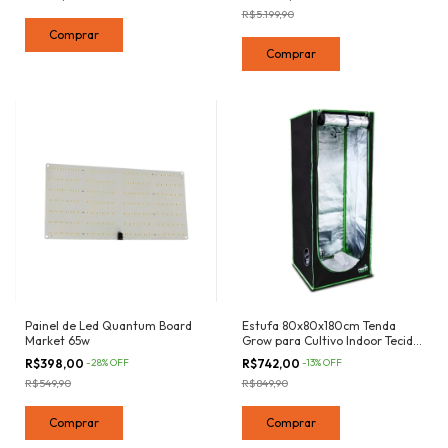
R$5.199,90
Painel de Led Quantum Board
Estufa 80x80x180cm Tenda
Market 65w
Grow para Cultivo Indoor Tecido
Mylar Refletivo
R$398,00
-
28
%
OFF
R$742,00
-
13
%
OFF
R$549,90
R$849,90