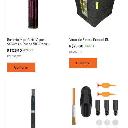
Bateria Mod Airis Vigor
Vaso de Feltro Propot 11L
900mAh Rosca 510 Para
R$25,00
-
0
%
OFF
Atomizador - Dual Charge
R$129,90
-
13
%
OFF
R$25,00
R$150,00
Comprar